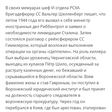
В своих мемуарах шеф VI отдела РСХА
бригадефюрер СС Вальтер Шелленберг пишет, что
летом 1944 года его вызвал к себе министр
иностранных дел Риббентроп и заявил о
необходимости ликвидации Сталина. Затем
состоялся разговор с рейхсфюрером СС
Гиммлером, который возложил выполнение
операции на органы «Цеппелин». На роль киллера
был выбран уроженец Черниговской области,
выходец из кулаков Пётр Шило, осужденный за
растрату казенных денег, но бежавший и
скрывавшийся в Воронежской области. Взяв
фамилию жены и став Гавриным, он поступил в
Воронежский юридический институт и был принят
на должность старшего следователя в
воронежскую прокуратуру. Через год он
перебрался в Киев, где был арестован, этапирован