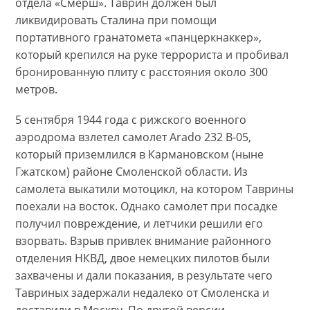
отдела «Смерш». Таврин должен был
ликвидировать Сталина при помощи
портативного гранатомета «панцеркнаккер»,
который крепился на руке террориста и пробивал
бронированную плиту с расстояния около 300
метров.
5 сентября 1944 года с рижского военного
аэродрома взлетел самолет Arado 232 B-05,
который приземлился в Кармановском (ныне
Гжатском) районе Смоленской области. Из
самолета выкатили мотоцикл, на котором Таврины
поехали на восток. Однако самолет при посадке
получил повреждение, и летчики решили его
взорвать. Взрыв привлек внимание районного
отделения НКВД, двое немецких пилотов были
захвачены и дали показания, в результате чего
Тавриных задержали недалеко от Смоленска и