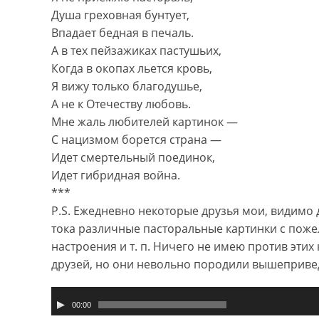
Душа греховная бунтует,
Впадает бедная в печаль.
А в тех пейзажиках пастушьих,
Когда в окопах льется кровь,
Я вижу только благодушье,
А не к Отечеству любовь.
Мне жаль любителей картинок —
С нацизмом борется страна —
Идет смертельный поединок,
Идет гибридная война.
***
P.S. Ежедневно некоторые друзья мои, видимо д
тока различные пасторальные картинки с поже
настроения и т. п. Ничего не имею против эти
друзей, но они невольно породили вышеприве
Аудиоплеер
00:00