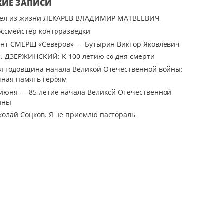
ЖИЕ ЗАПИСИ
ел из жизни ЛЕКАРЕВ ВЛАДИМИР МАТВЕЕВИЧ
оссмейстер контрразведки
ент СМЕРШ «Северов» — Бутырин Виктор Яковлевич
Э. ДЗЕРЖИНСКИЙ: К 100 летию со дня смерти
-я годовщина начала Великой Отечественной войны:
чная память героям
 июня — 85 летие начала Великой Отечественной
йны
колай Соцков. Я не приемлю пастораль