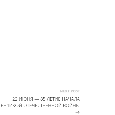
клавиши
вверх/
вниз,
чтобы
увеличить
или
уменьшить
громкость.
NEXT POST
22 ИЮНЯ — 85 ЛЕТИЕ НАЧАЛА
ВЕЛИКОЙ ОТЕЧЕСТВЕННОЙ ВОЙНЫ
→