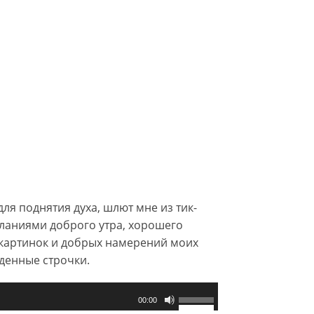
ля поднятия духа, шлют мне из тик-
ланиями доброго утра, хорошего
х картинок и добрых намерений моих
денные строчки.
Используйте
00:00