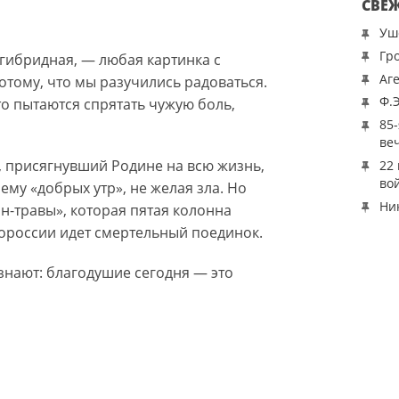
СВЕ
Уш
Гр
 гибридная, — любая картинка с
Аг
отому, что мы разучились радоваться.
Ф.
то пытаются спрятать чужую боль,
85
ве
 присягнувший Родине на всю жизнь,
22
во
ему «добрых утр», не желая зла. Но
Ни
н-травы», которая пятая колонна
вороссии идет смертельный поединок.
 знают: благодушие сегодня — это