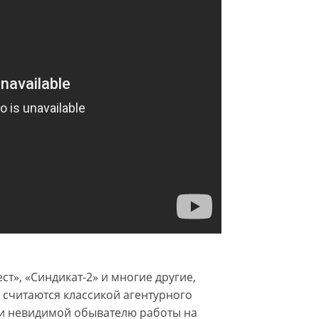
т», «Синдикат-2» и многие другие,
р считаются классикой агентурного
й и невидимой обывателю работы на