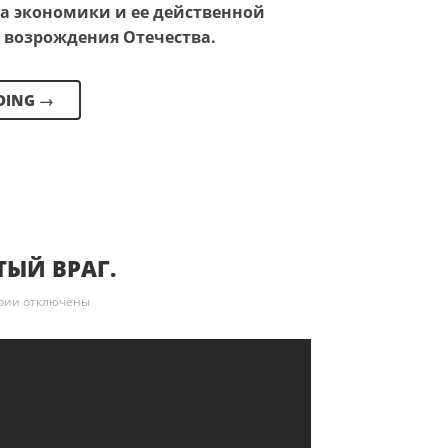
а экономики и ее действенной
 возрождения Отечества.
DING
→
ТЫЙ ВРАГ.
к записи «СМЕРШ. Скрытый враг.
рии
отключены