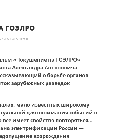
А ГОЭЛРО
к записи Покушение на ГОЭЛРО
рии
отключены
ильм «Покушение на ГОЭЛРО»
екиста Александра Антоновича
ассказывающий о борьбе органов
ыток зарубежных разведок
иалах, мало известных широкому
актуальной для понимания событий в
о все имеет свойство повторяться…
плана электрификации России —
 недопущение возрождения