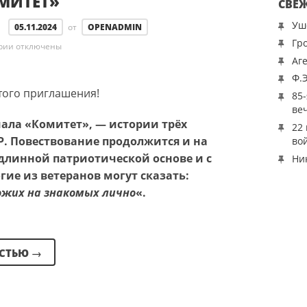
МИТЕТ»
СВЕ
Уш
05.11.2024
от
OPENADMIN
Гр
к записи Сериал «Комитет»
рии
отключены
Аг
Ф.
того приглашения!
85
ве
риала «Комитет», — истории трёх
22
Р. Повествование продолжится и на
во
длинной патриотической основе и с
Ни
е из ветеранов могут сказать:
хожих на знакомых лично
«.
ОСТЬЮ
→