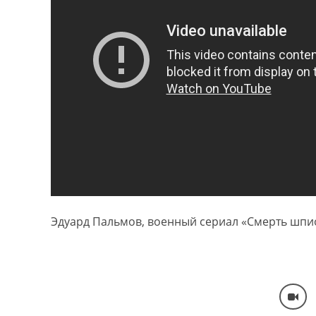
Эдуард Пальмов, военный сериал «Смерть шпио