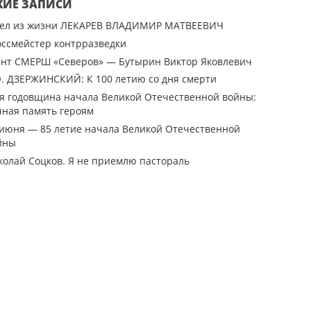
ЖИЕ ЗАПИСИ
ел из жизни ЛЕКАРЕВ ВЛАДИМИР МАТВЕЕВИЧ
оссмейстер контрразведки
ент СМЕРШ «Северов» — Бутырин Виктор Яковлевич
Э. ДЗЕРЖИНСКИЙ: К 100 летию со дня смерти
-я годовщина начала Великой Отечественной войны:
чная память героям
 июня — 85 летие начала Великой Отечественной
йны
колай Соцков. Я не приемлю пастораль