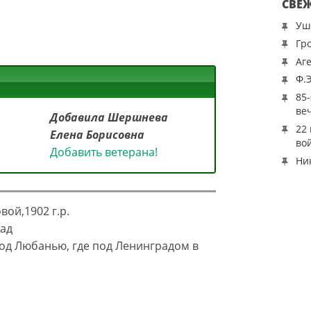
СВЕ
Уш
Гр
Аг
Ф.
85
ве
Добавила Шершнева
22
Елена Борисовна
во
Добавить ветерана!
Ни
ой,1902 г.р.
рад
под Любанью, где под Ленинградом в