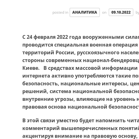
posted in
АНАЛИТИКА
on
09.10.2022
b
С 24 февраля 2022 года вооруженными сил
проводится специальная военная операци
территорий России, русскоязычного населе
стороны современных национал-бендеровце
Киеве. В средствах массовой информации 
интернета активно употребляются такие п
безопасность, национальные интересы, це
решений, система национальной безопасно
внутренние угрозы, влияющие на уровень 
правовая основа национальной безопаснос
В этой связи уместно будет напомнить чи
комментарий вышеперечисленных понятий
акцентируя внимание на правовую основу,