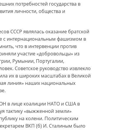
ешних потребностей государства в
вития личности, общества и
ов СССР являлась оказание братской
е с интернациональным фашизмом в
омнить, что в интервенции против
риняли участие «добровольцы» из
грии, Румынии, Португалии,
ловек. Советское руководство извлекло
ила их в широких масштабах в Великой
сная линия» наших национальных
ве.
ООН в лице коалиции НАТО и США в
уя тактику «выжженной земли»
публику на колени. Политическим
екретарем ВКП (б) И. Сталиным было