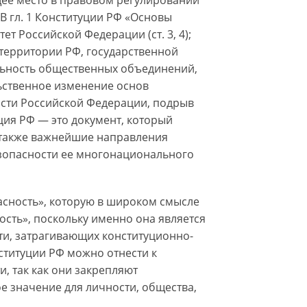
 гл. 1 Конституции РФ «Основы
т Российской Федерации (ст. 3, 4);
территории РФ, государственной
тельность общественных объединений,
ьственное изменение основ
ости Российской Федерации, подрыв
туция РФ — это документ, который
 также важнейшие направления
зопасности ее многонационального
асность», которую в широком смысле
сть», поскольку именно она является
ти, затрагивающих конституционно-
титуции РФ можно отнести к
 так как они закрепляют
 значение для личности, общества,