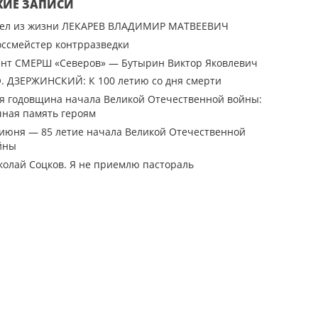
ЖИЕ ЗАПИСИ
ел из жизни ЛЕКАРЕВ ВЛАДИМИР МАТВЕЕВИЧ
оссмейстер контрразведки
ент СМЕРШ «Северов» — Бутырин Виктор Яковлевич
Э. ДЗЕРЖИНСКИЙ: К 100 летию со дня смерти
-я годовщина начала Великой Отечественной войны:
чная память героям
 июня — 85 летие начала Великой Отечественной
йны
колай Соцков. Я не приемлю пастораль