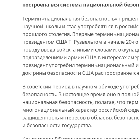
построена вся система национальной безо
Термин «национальная безопасность» пришёл 
научной школы и стал употребляться в российск
прошлого столетия. Впервые термин «национа
президентом США Т. Рузвельтом в начале 20-го
поводу ввода войск, а иными словами, оккупа
подразделениями армии США в интересах амер
президент употребил термин «национальный ин
доктрины безопасности США распространяется
В советский период в научном обиходе употре
безопасность. В настоящее время оно в полно
национальная безопасность, полагая, что тер
многонациональный характер российской феде
защищённость интересов в областях безопасно
и безопасности государства.
Конституции РФ принадлежит основополагающ