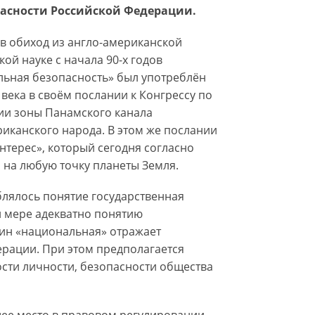
пасности Российской Федерации.
в обиход из англо-американской
ой науке с начала 90-х годов
льная безопасность» был употреблён
 века в своём послании к Конгрессу по
ции зоны Панамского канала
иканского народа. В этом же послании
терес», который сегодня согласно
 на любую точку планеты Земля.
блялось понятие государственная
й мере адекватно понятию
мин «национальная» отражает
рации. При этом предполагается
сти личности, безопасности общества
ее место в правовом регулировании