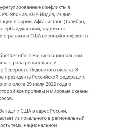
еурегулированные конфликты в
, РФ-Япония, КНР-Индия, Индия-
ации в Сирии, Афганистане (Талибан,
-азербайджанский, таджикско-
и странами и США военный конфликт в
обретает обеспечение национальной
Наша страна решительно и
ор Северного Ледовитого океана. В
ие президента Российской федерации,
кого флота 29 июля 2022 года о
которой все проливы и мировые океаны
ресов.
апади и США в адрес России,
астает из локального в региональный
ность темы национальной