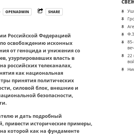
СВЕ
Уш
y
OPENADMIN
SHARE
Гр
Аг
Ф.
ами Российской Федерацией
85
я по освобождению исконных
ве
ния от геноцида и унижения со
22
в, узурпировавших власть в
во
на российских телеканалах,
Ни
онятия как национальная
нтры принятия политических
сти, силовой блок, внешние и
национальной безопасности,
ти.
тателю и дать подробный
, привести исторические примеры,
 на которой как на фундаменте