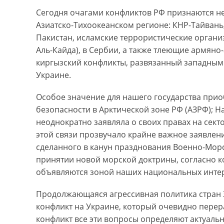
Сегодня очагами конфликтов РФ признаются н
Азиатско-Тихоокеанском регионе: КНР-Тайвань
Пакистан, исламские террористические организ
Аль-Кайда), в Сербии, а также тлеющие армяно
киргызский конфликты, развязанный западным
Украине.
Особое значение для нашего государства при
безопасности в Арктической зоне РФ (АЗРФ); 
неоднократно заявляла о своих правах на сект
этой связи прозвучало крайне важное заявлен
сделанного в канун празднования Военно-Морс
принятии новой морской доктрины, согласно 
объявляются зоной наших национальных инте
Продолжающаяся агрессивная политика стран З
конфликт на Украине, который очевидно перер
конфликт все эти вопросы определяют актуаль