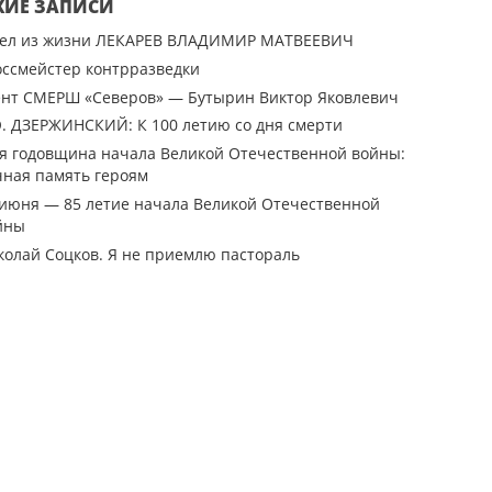
ЖИЕ ЗАПИСИ
ел из жизни ЛЕКАРЕВ ВЛАДИМИР МАТВЕЕВИЧ
оссмейстер контрразведки
ент СМЕРШ «Северов» — Бутырин Виктор Яковлевич
Э. ДЗЕРЖИНСКИЙ: К 100 летию со дня смерти
-я годовщина начала Великой Отечественной войны:
чная память героям
 июня — 85 летие начала Великой Отечественной
йны
колай Соцков. Я не приемлю пастораль