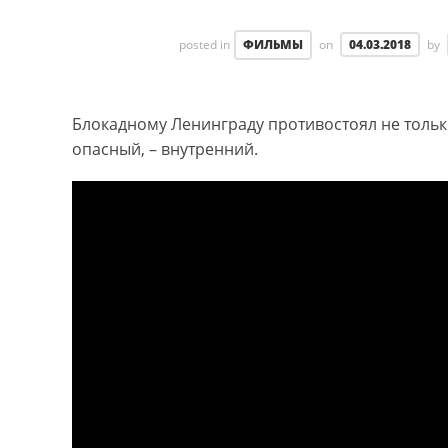
posted in
ФИЛЬМЫ
on
04.03.2018
by
Блокадному Ленинграду противостоял не тольк
опасный, – внутренний.