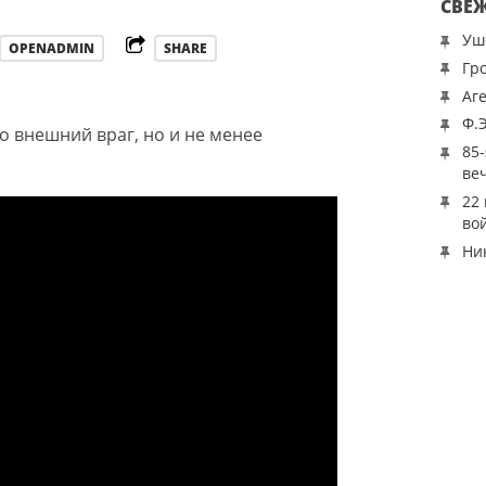
СВЕ
Уш
OPENADMIN
SHARE
Гр
Аг
Ф.
о внешний враг, но и не менее
85
ве
22
во
Ни