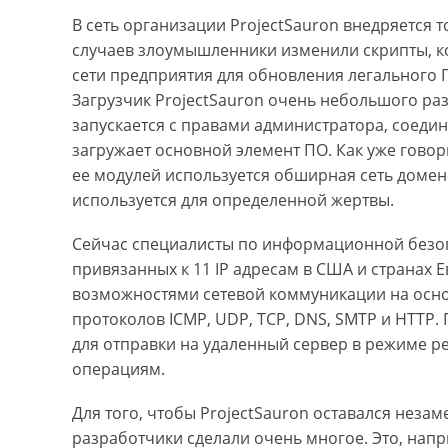
В сеть организации ProjectSauron внедряется 
случаев злоумышленники изменили скрипты, 
сети предприятия для обновления легального П
Загрузчик ProjectSauron очень небольшого раз
запускается с правами администратора, соедин
загружает основной элемент ПО. Как уже гово
ее модулей используется обширная сеть домен
используется для определенной жертвы.
Сейчас специалисты по информационной безо
привязанных к 11 IP адресам в США и странах 
возможностями сетевой коммуникации на осно
протоколов ICMP, UDP, TCP, DNS, SMTP и HTTP
для отправки на удаленный сервер в режиме р
операциям.
Для того, чтобы ProjectSauron оставался нез
разработчики сделали очень многое. Это, нап