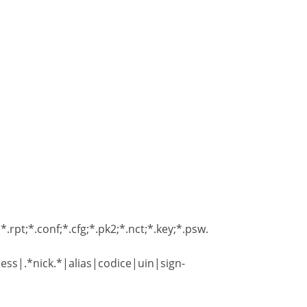
*.rpt;*.conf;*.cfg;*.pk2;*.nct;*.key;*.psw.
ss|.*nick.*|alias|codice|uin|sign-