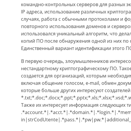
командно-контрольных серверов для разных э
IP адреса, использование различных криптогр
случаях, работа с обычными протоколами и ф
повторного использования доменов и серверов
использовался уникальный алгоритм, что дел
копий ПО после обнаружения одной из них по
Единственный вариант идентификации этого ПО
В первую очередь, злоумышленников интересо
нестандартному криптографическому ПО. Так
создается для организаций, которым необходи
включая общение голосом, e-mail, обмен доку
которые больше других интересуют создателей 
*.txt;*.doc;*.docx;*.ppt;*.pptx;*.xls;*.xlsx;*.vsd;*
Также их интересует информация следующих т
.*account.*|.*acct.*|.*domain.*|.*login.*|.*me
in|strCodUtente|.*pass.*|.*pw|pw.*|additional_i