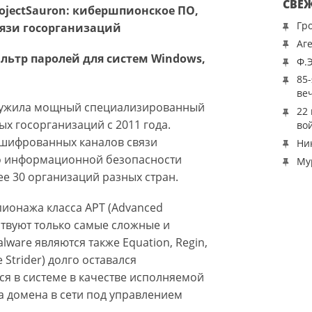
СВЕ
ojectSauron: кибершпионское ПО,
Гр
язи госорганизаций
Аг
ильтр паролей для систем Windows,
Ф.
85
ве
аружила мощный специализированный
22
х госорганизаций с 2011 года.
во
ашифрованных каналов связи
Ни
о информационной безопасности
Му
ее 30 организаций разных стран.
пионажа класса APT (Advanced
тствуют только самые сложные и
ware являются также Equation, Regin,
 Strider) долго оставался
ся в системе в качестве исполняемой
а домена в сети под управлением