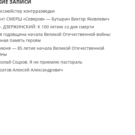
ЖИЕ ЗАПИСИ
оссмейстер контрразведки
ент СМЕРШ «Северов» — Бутырин Виктор Яковлевич
Э. ДЗЕРЖИНСКИЙ: К 100 летию со дня смерти
-я годовщина начала Великой Отечественной войны:
чная память героям
 июня — 85 летие начала Великой Отечественной
йны
колай Соцков. Я не приемлю пастораль
ратов Алексей Александрович