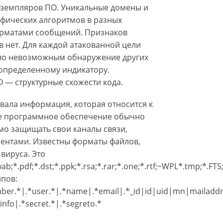
кземпляров ПО. Уникальные домены и
афических алгоритмов в разных
орматами сообщений. Признаков
 нет. Для каждой атакованной цели
ало невозможным обнаружение других
 определенному индикатору.
 — структурные схожести кода.
вала информация, которая относится к
ое программное обеспечение обычно
мо защищать свои каналы связи,
ментами. Известны форматы файлов,
вируса. Это
.wab;*.pdf;*.dst;*.ppk;*.rsa;*.rar;*.one;*.rtf;~WPL*.tmp;*.FTS;
ипов:
mber.*|.*user.*|.*name|.*email|.*_id|id|uid|mn|mailaddre
nfo|.*secret.*|.*segreto.*