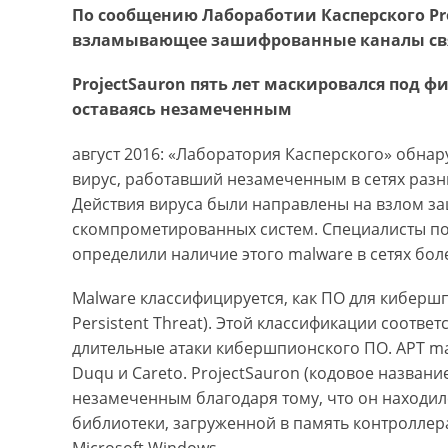
По сообщению Лабоработии Касперского Pr
взламывающее зашифрованные каналы св
РrojectSauron пять лет маскировался под ф
оставаясь незамеченным
август 2016: «Лаборатория Касперского» обн
вирус, работавший незамеченным в сетях разны
Действия вируса были направлены на взлом з
скомпрометированных систем. Специалисты п
определили наличие этого malware в сетях бол
Malware классифицируется, как ПО для киберш
Persistent Threat). Этой классификации соотве
длительные атаки кибершпионского ПО. APT mal
Duqu и Careto. ProjectSauron (кодовое название
незамеченным благодаря тому, что он находил
библиотеки, загруженной в память контроллер
Microsoft Windows.