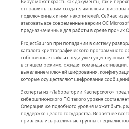
Вирус может красть как документы, так и перех
отправлять своим создателям ключи шифрован
подключенных к ним накопителей. Сейчас извес
атаковать все современные версии ОС Microsof
предназначенные для работы в среде прочих О
ProjectSauron при попадании в систему разво
каталога криптографического программного о
собственные файлы среди уже существующих. З
в спящем режиме, ожидая команды активации. 
выявлением ключей шифрования, конфигураци
которые осуществляют шифрование сообщений
Эксперты из «Лаборатории Касперского» предп
кибершпионского ПО такого уровня составляе
Операция же подобного уровня может быть ре
поддержке целого государства. Вероятнее всего
привлекались различные группы специалистов