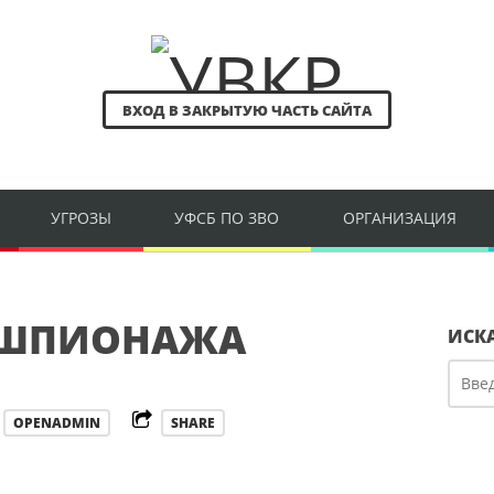
ВХОД В ЗАКРЫТУЮ ЧАСТЬ САЙТА
УГРОЗЫ
УФСБ ПО ЗВО
ОРГАНИЗАЦИЯ
РШПИОНАЖА
ИСК
OPENADMIN
SHARE