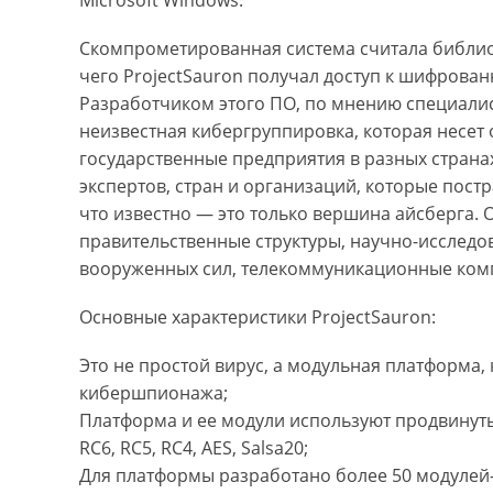
Скомпрометированная система считала библиот
чего ProjectSauron получал доступ к шифрова
Разработчиком этого ПО, по мнению специалис
неизвестная кибергруппировка, которая несет 
государственные предприятия в разных странах
экспертов, стран и организаций, которые постр
что известно — это только вершина айсберга.
правительственные структуры, научно-исследо
вооруженных сил, телекоммуникационные ком
Основные характеристики ProjectSauron:
Это не простой вирус, а модульная платформа,
кибершпионажа;
Платформа и ее модули используют продвинут
RC6, RC5, RC4, AES, Salsa20;
Для платформы разработано более 50 модуле