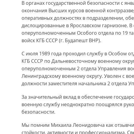
В органах государственной безопасности с янва
окончания Высших курсов военной контрразве
оперативных должностях в подразделении, об
дислоцированные в Ярославском гарнизоне. В 
оперуполномоченным Особого отдела по 19 т
войск КГБ СССР (г. Будапешт ВНР).
С июля 1989 года проходил службу в Особом о
КГБ СССР по Дальневосточному военному округ
оперуполномоченным 2 отдела Управления во
Ленинградскому военному округу. Уволен с вое
должности заместителя начальника 2 отдела У
За значительный вклад в обеспечение госуда
военную службу неоднократно поощрялся руко
безопасности.
Мы помним Михаила Леонидовича как отзывчив
стойкости, активности и профессионализма. Св