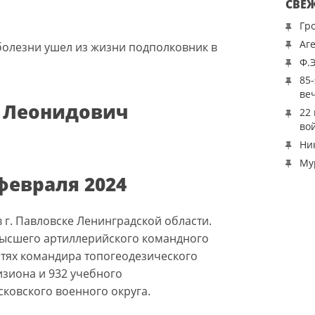
СВЕ
Гр
Аг
болезни ушел из жизни подполковник в
Ф.
85
ве
 Леонидович
22
во
Ни
Му
 февраля 2024
 г. Павловске Ленинградской области.
высшего артиллерийского командного
тях командира топогеодезического
изиона и 932 учебного
ковского военного округа.