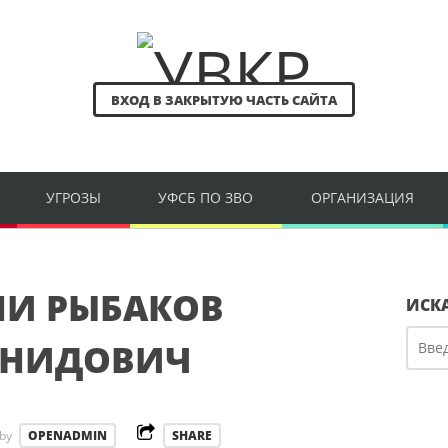
ВХОД В ЗАКРЫТУЮ ЧАСТЬ САЙТА
УГРОЗЫ
УФСБ ПО ЗВО
ОРГАНИЗАЦИЯ
НИ РЫБАКОВ
ИСК
ОНИДОВИЧ
by
OPENADMIN
SHARE