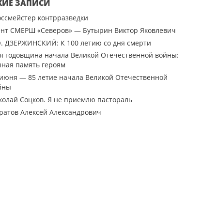
ЖИЕ ЗАПИСИ
оссмейстер контрразведки
ент СМЕРШ «Северов» — Бутырин Виктор Яковлевич
Э. ДЗЕРЖИНСКИЙ: К 100 летию со дня смерти
-я годовщина начала Великой Отечественной войны:
чная память героям
 июня — 85 летие начала Великой Отечественной
йны
колай Соцков. Я не приемлю пастораль
ратов Алексей Александрович