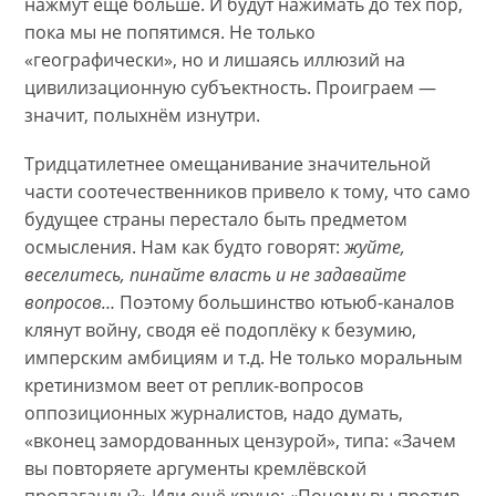
нажмут ещё больше. И будут нажимать до тех пор,
пока мы не попятимся. Не только
«географически», но и лишаясь иллюзий на
цивилизационную субъектность. Проиграем —
значит, полыхнём изнутри.
Тридцатилетнее омещанивание значительной
части соотечественников привело к тому, что само
будущее страны перестало быть предметом
осмысления. Нам как будто говорят:
жуйте,
веселитесь, пинайте власть и не задавайте
вопросов…
Поэтому большинство ютьюб-каналов
клянут войну, сводя её подоплёку к безумию,
имперским амбициям и т.д. Не только моральным
кретинизмом веет от реплик-вопросов
оппозиционных журналистов, надо думать,
«вконец замордованных цензурой», типа: «Зачем
вы повторяете аргументы кремлёвской