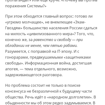
пропаганды?» Или ещё круче: «Почему вы против
поражения Системы?»
При этом обходится главный вопрос: готово ли
«угрюмо молчащее», не внемлющее «Эхам-
Гвоздям» большинство населения России сдаться
на милость «цивилизованного мира»? Того, что,
конечно же, за
равенство и свободу — при
обладании не менее, чем пятью рабами.
Разумеется, с поправкой на IT-эпоху. И с
гонорарами, предвкушаемыми «защитниками
свободы». Информационная война, достигшая
апогея, — тема отдельного, возможно,
задерживающегося разговора.
Но проблема состоит не только в поиске
консенсуса не безразличной к будущему части
общества. Речь идёт о «народном долголетии». В
обыденности мы об этом редко задумываемся. В