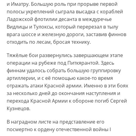
и Иматру. Большую роль при прорыве первой
полосы укреплений сыграла высадка с кораблей
Ладожской флотилии десанта в междуречье
Видлицы и Тулоксы, который перерезал в тылу
врага шоссе и железную дороги, заставив финнов
отходить по лесам, бросая технику.
Тяжёлые бои развернулись завершающем этапе
операции на рубеже под Питкярантой. Здесь
финнам удалось собрать большую группировку
артиллерии, и с её помощью какое-то время
отражать атаки Красной армии. Именно в эти боях
за несколько дней до окончания наступления и
перехода Красной Армии к обороне погиб Сергей
Кузнецов.
В наградном листе на представление его
посмертно к ордену отечественной войны I