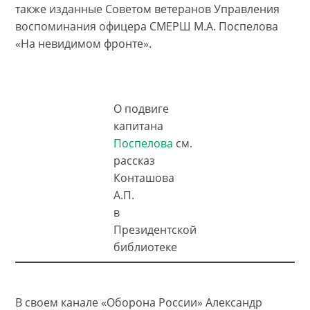
также изданные Советом ветеранов Управления
воспоминания офицера СМЕРШ М.А. Поспелова
«На невидимом фронте».
О подвиге
капитана
Поспелова
см.
рассказ
Конташова
А.П.
в
Президентской
библиотеке
В своем канале «Оборона России» Александр