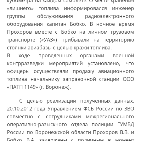
кубометра на каждом самолете. О месте хранения
«лишнего» топлива информировался инженер
группы обслуживания радиоэлектронного
оборудования капитан Бобко. В ночное время
Прохоров вместе с Бобко на личном грузовом
транспорте («УАЗ») прибывали на территорию
стоянки авиабазы с целью кражи топлива.
В ходе проведенных органами военной
контрразведки мероприятий установлено, что
офицеры осуществляли продажу авиационного
топлива начальнику заправочной станции ООО
«ПАТП 1149» (г. Воронеж).
С целью реализации полученных данных,
20.10.2012 года Управлением ФСБ России по ЗВО
совместно с сотрудниками межрегионального
оперативно-разыскного отдела полиции ГУМВД
России по Воронежской области Прохоров В.В. и
Бобко В.А. задержаны с поличным в момент