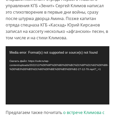
управления КГБ «Зенит» Сергей Климов написал
это стихотворение в первые дни войны, сразу
после штурма дворца Амина. Позже капитан
отряда спецназа КГБ «Каскад» Юрий Кирсанов
записал на кассету несколько «афганских» песен, в
том числе и на стихи Климова.
Видеоплеер
Media error: Format(s) not supported or source(s) not found
Скачать файл: https://uvkr.ru/wp-
content/uploads/2022/12/%D0%9F%D0%B0%D0%BC%D1%8F%D1%82%D0%B8-
%D0%B3%D0%B5%D1%80%D0%BE%D0%B5%D0%B2-27-12-79.mp4?_=1
Предлагаем также почитать
о встрече Климова с