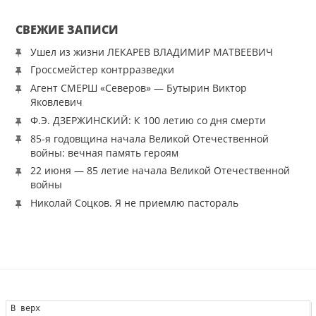
Александра I о реорганизации гарнизонных
СВЕЖИЕ ЗАПИСИ
подразделений армии и создании на их базе
Внутренней стражи — далекой предшественницы
Ушел из жизни ЛЕКАРЕВ ВЛАДИМИР МАТВЕЕВИЧ
Внутренних войск.
Гроссмейстер контрразведки
Агент СМЕРШ «Северов» — Бутырин Виктор
27 марта (8 апреля по новому стилю) 1811 г. — «О
Яковлевич
устройстве инвалидных рот и команд…»[4] с
Ф.Э. ДЗЕРЖИНСКИЙ: К 100 летию со дня смерти
местом дислокации в уездных городах и
85-я годовщина начала Великой Отечественной
подчинением командирам внутренних
войны: вечная память героям
гарнизонных батальонов, явился завершающим в
22 июня — 85 летие начала Великой Отечественной
войны
формировании внутренней стражи. Такая
Николай Соцков. Я не приемлю пастораль
параллель может показаться странной, если не
знать, что в начале 19 в. слово «инвалид» имело то
же значение, что и современное слово «ветеран»
(лат. veteranus — от vetus — старый) — солдат,
отслуживший определенный срок в армии или во
флоте). В эти подразделения переводились из
В верх
боевых частей военнослужащие, отслужившие в