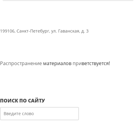
строю 15 и более лет, для дослуживания
установленного в те времена 25-летнего срока.
27 марта (9 апреля) 1911 г. на государственном
199106, Санкт-Петебург, ул. Гаванская, д. 3
уровне, торжественно был отмечен 100-летний
юбилей местных войск и конвойной стражи,
переформированных из внутренней стражи в
результате военной реформы 1860-х — 1870-х гг.
Распространение
материалов
при
ветствуется!
Праздник решили приявязать к дате по старому
стилю, 27 марта, как и праздник День прокуратуры.
ПОИСК ПО САЙТУ