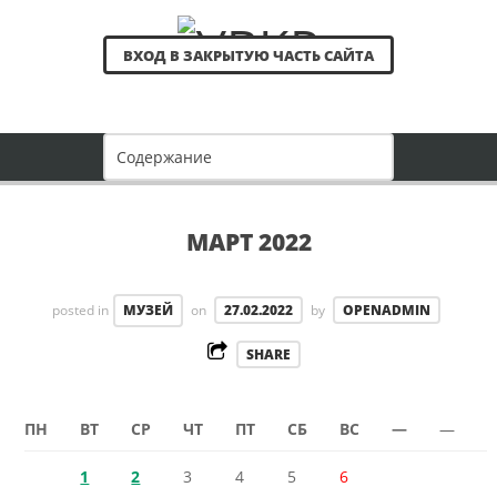
ВХОД В ЗАКРЫТУЮ ЧАСТЬ САЙТА
МАРТ 2022
posted in
МУЗЕЙ
on
27.02.2022
by
OPENADMIN
SHARE
ПН
ВТ
СР
ЧТ
ПТ
СБ
ВС
—
—
1
2
3
4
5
6