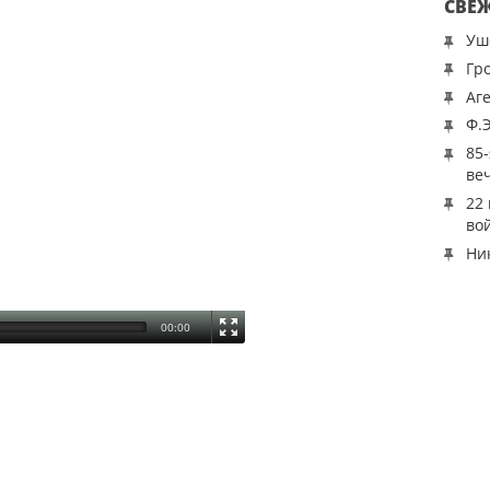
СВЕ
Уш
Гр
Аг
Ф.
85
ве
22
во
Ни
00:00