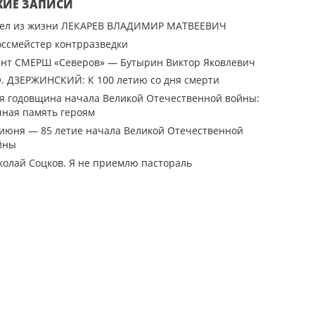
ЖИЕ ЗАПИСИ
ел из жизни ЛЕКАРЕВ ВЛАДИМИР МАТВЕЕВИЧ
оссмейстер контрразведки
ент СМЕРШ «Северов» — Бутырин Виктор Яковлевич
Э. ДЗЕРЖИНСКИЙ: К 100 летию со дня смерти
-я годовщина начала Великой Отечественной войны:
чная память героям
 июня — 85 летие начала Великой Отечественной
йны
колай Соцков. Я не приемлю пастораль