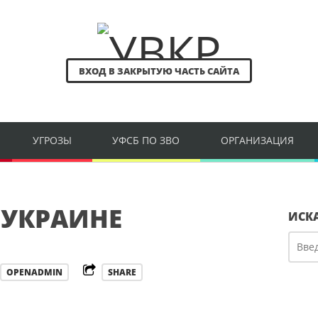
ВХОД В ЗАКРЫТУЮ ЧАСТЬ САЙТА
УГРОЗЫ
УФСБ ПО ЗВО
ОРГАНИЗАЦИЯ
 УКРАИНЕ
ИСК
OPENADMIN
SHARE