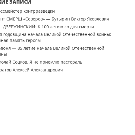
ЖИЕ ЗАПИСИ
оссмейстер контрразведки
ент СМЕРШ «Северов» — Бутырин Виктор Яковлевич
Э. ДЗЕРЖИНСКИЙ: К 100 летию со дня смерти
-я годовщина начала Великой Отечественной войны:
чная память героям
 июня — 85 летие начала Великой Отечественной
йны
колай Соцков. Я не приемлю пастораль
ратов Алексей Александрович