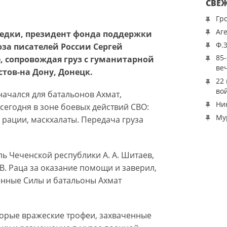
СВЕ
Гр
Аг
зведки, президент фонда поддержки
Ф.
юза писателей России Сергей
85
, сопровождая груз с гуманитарной
ве
тов-на Дону, Донецк.
22
во
начался для батальонов Ахмат,
Ни
сегодня в зоне боевых действий СВО:
Му
 рации, маскхалаты. Передача груза
ь Чеченской республики А. А. Шитаев,
В. Раца за оказание помощи и заверил,
енные Силы и батальоны Ахмат
торые вражеские трофеи, захваченные