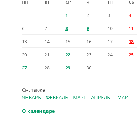
ПН
ВТ
СР
ЧТ
ПТ
СБ
1
2
3
4
6
7
8
9
10
11
13
14
15
16
17
18
20
21
22
23
24
25
27
28
29
30
См. также
ЯНВАРЬ
–
ФЕВРАЛЬ
–
МАРТ
–
АПРЕЛЬ
—
МАЙ
.
О календаре