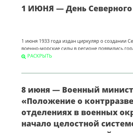
1 ИЮНЯ — День Северного
1 июня 1933 года издан циркуляр о создании 
военно-морские силы в регионе появились гора
прибыл в Архангельск с целью наладить там ко
РАСКРЫТЬ
Архангельск был единственным морским портом
Западную Европу, и, главное, здесь уже освои
8 июня — Военный минис
Петр 1 в Архангельске меж
«Положение о контрразв
отделениях в военных ок
Царь участвовал в закладке двенадцатипушечно
начало целостной систем
построенной там яхет «Святой Павел» он сове
полуострова. Для верфи был выбран остров Со