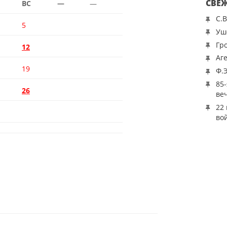
СВЕ
ВС
—
—
С.
5
Уш
Гр
12
Аг
19
Ф.
85
26
ве
22
во